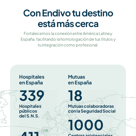
Con Endivo tu destino
está más cerca
Fortalecemos la conexión entre América Latina y
España, facilitando la homologación de tus títulos y
tu integración como profesional.
Hospitales
Mutuas
en España
en España
339
18
Hospitales
Mutuas colaboradoras
públicos
con la Seguridad Social
del S.N.S.
1000
Centros asistenciales