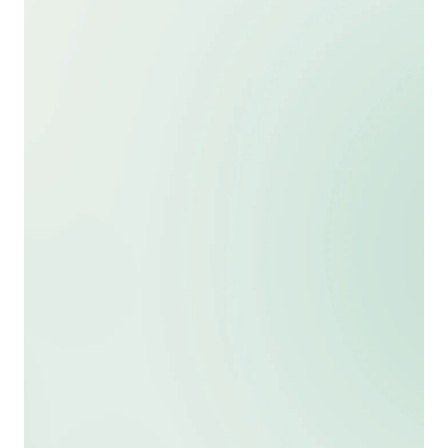
¿Cuánto gana un fisioterapeuta en
España en 2026?
¿Qué son las profesiones reguladas
en España y cómo acceder a ellas?