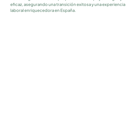
eficaz, asegurando una transición exitosa y una experiencia
laboral enriquecedora en España.
4.9 de Satisfacción