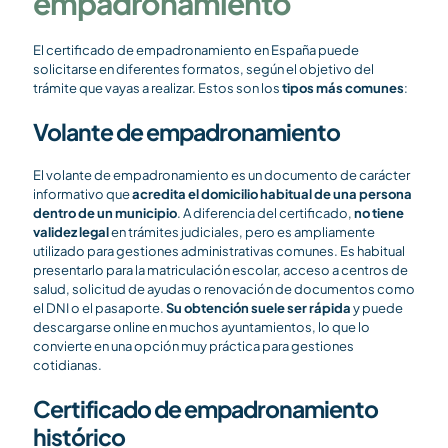
empadronamiento
El certificado de empadronamiento en España puede
solicitarse en diferentes formatos, según el objetivo del
trámite que vayas a realizar. Estos son los
tipos más comunes
:
Volante de empadronamiento
El volante de empadronamiento es un documento de carácter
informativo que
acredita el domicilio habitual de una persona
dentro de un municipio
. A diferencia del certificado,
no tiene
validez legal
en trámites judiciales, pero es ampliamente
utilizado para gestiones administrativas comunes. Es habitual
presentarlo para la matriculación escolar, acceso a centros de
salud, solicitud de ayudas o renovación de documentos como
el DNI o el pasaporte.
Su obtención suele ser rápida
y puede
descargarse online en muchos ayuntamientos, lo que lo
convierte en una opción muy práctica para gestiones
cotidianas.
Certificado de empadronamiento
histórico