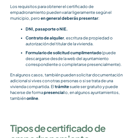
Los requisitos para obtener el certificado de
empadronamiento pueden variar ligeramente según el
municipio, pero
en general deberás presentar
:
DNI, pasaporte o NIE.
Contrato de alquiler
, escritura de propiedad o
autorización del titular de la vivienda.
Formulario de solicitud cumplimentado
(puede
descargarse desde la web del ayuntamiento
correspondiente o completarse presencialmente).
En algunos casos, también pueden solicitar documentación
adicional si vives con otras personas o si se trata de una
vivienda compartida. El
trámite
suele ser gratuito y puede
hacerse de forma
presencial
o, en algunos ayuntamientos,
también
online
.
Tipos de certificado de