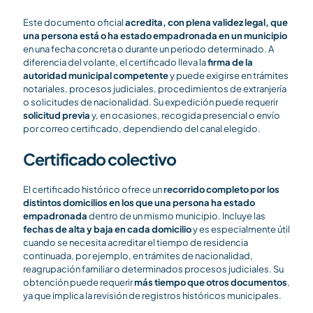
Este documento oficial
acredita, con plena validez legal, que
una persona está o ha estado empadronada en un municipio
en una fecha concreta o durante un periodo determinado. A
diferencia del volante, el certificado lleva la
firma de la
autoridad municipal competente
y puede exigirse en trámites
notariales, procesos judiciales, procedimientos de extranjería
o solicitudes de nacionalidad. Su expedición puede requerir
solicitud previa
y, en ocasiones, recogida presencial o envío
por correo certificado, dependiendo del canal elegido.
Certificado colectivo
El certificado histórico ofrece un
recorrido completo por los
distintos domicilios en los que una persona ha estado
empadronada
dentro de un mismo municipio. Incluye las
fechas de alta y baja en cada domicilio
y es especialmente útil
cuando se necesita acreditar el tiempo de residencia
continuada, por ejemplo, en trámites de nacionalidad,
reagrupación familiar o determinados procesos judiciales. Su
obtención puede requerir
más tiempo que otros documentos
,
ya que implica la revisión de registros históricos municipales.