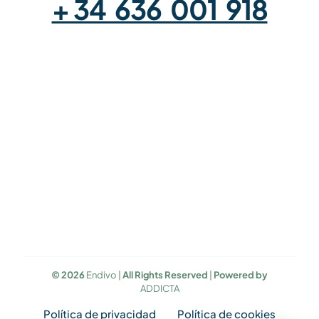
+ 34 636 001 918
Contacta con nosotros
Otros enlaces
Quiénes somos
Preguntas frecuentes
Programa tu cita
Blog
© 2026
Endivo |
All Rights Reserved
|
Powered by
ADDICTA
Política de privacidad
Política de cookies