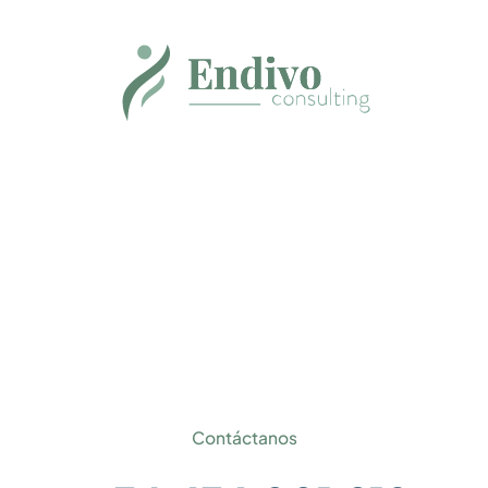
Dirección
Paseo Club Deportivo,1
28223 - Pozuelo de Alarcón (Madrid)
Contáctanos