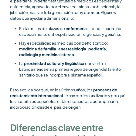
el país tiene un déficit estructural de médicos especialistas y
enfermería, agravado por el envejecimiento poblacional y la
jubilación masiva de la generación baby boomer. Algunos
datos que ayudan a dimensionarlo:
Faltan miles de plazas de
enfermería
sin cubrir cada año,
especialmente en hospitalización, urgencias y geriatría.
Hay especialidades médicas con déficit crítico:
medicina de familia, anestesiología, pediatría,
radiología y medicina interna
.
La
proximidad cultural y lingüística
convierte a
Latinoamérica en la primera región de origen del talento
sanitario que se incorpora al sistema español.
Esto explica por qué, en los últimos años, los
procesos de
reclutamiento internacional
se han profesionalizado y por qué
los hospitales españoles están dispuestos a acompañar la
incorporación desde el país de origen.
Diferencias clave entre