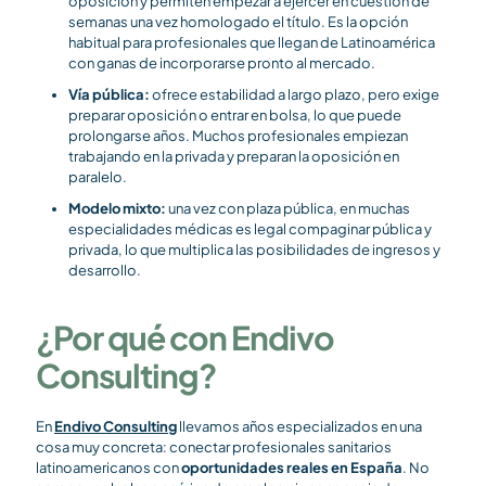
oposición y permiten empezar a ejercer en cuestión de
semanas una vez homologado el título. Es la opción
habitual para profesionales que llegan de Latinoamérica
con ganas de incorporarse pronto al mercado.
Vía pública:
ofrece estabilidad a largo plazo, pero exige
preparar oposición o entrar en bolsa, lo que puede
prolongarse años. Muchos profesionales empiezan
trabajando en la privada y preparan la oposición en
paralelo.
Modelo mixto:
una vez con plaza pública, en muchas
especialidades médicas es legal compaginar pública y
privada, lo que multiplica las posibilidades de ingresos y
desarrollo.
¿Por qué con Endivo
Consulting?
En
Endivo Consulting
llevamos años especializados en una
cosa muy concreta: conectar profesionales sanitarios
latinoamericanos con
oportunidades reales en España
. No