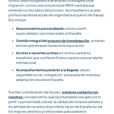
somos una bolsa genérica de empleo ni una agencia de
migración: somos una consultora de RRHH sanitaria que
entiende los dos lados del proceso. Acompañamos a cada
profesional desde el país de origen hasta el puesto de trabajo.
Eso incluye:
Asesoramiento personalizado
sobre tu perfil,
especialidad y opciones reales en España.
Gestión integral del
proceso de homologación
, evitando
errores que retrasan meses la incorporación.
Acceso a vacantes activas
en centros sanitarios
españoles que confían en Endivo para incorporar talento
internacional.
Acompañamiento posterior a la llegada
: alta en
seguridad social, colegiación, búsqueda de vivienda y
adaptación a la vida en España.
Si estás considerando dar el paso,
ponte en contacto con
nosotros
y te explicamos qué oportunidades encajan con tu
perfil. La proximidad cultural, la calidad del sistema sanitario y
la cantidad de vacantes disponibles hacen de España uno de
los mejores destinos profesionales para sanitarios