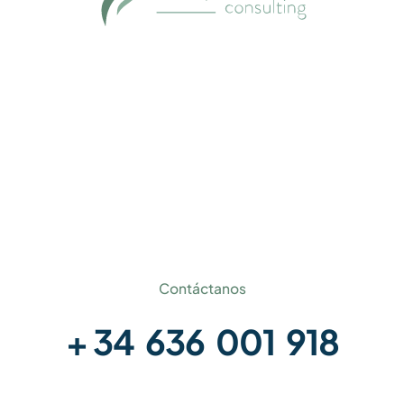
Dirección
Paseo Club Deportivo,1
28223 - Pozuelo de Alarcón (Madrid)
Contáctanos
+ 34 636 001 918