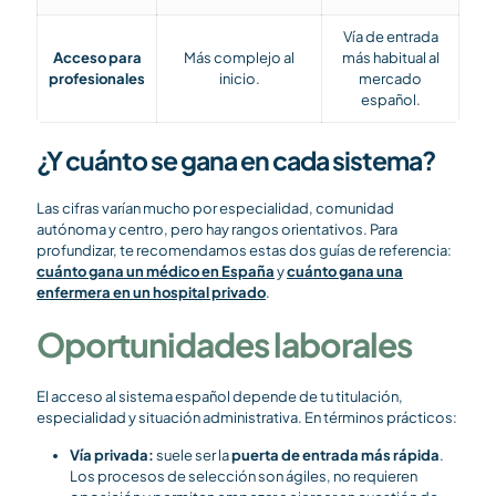
Vía de entrada
Acceso para
Más complejo al
más habitual al
profesionales
inicio.
mercado
español.
¿Y cuánto se gana en cada sistema?
Las cifras varían mucho por especialidad, comunidad
autónoma y centro, pero hay rangos orientativos. Para
profundizar, te recomendamos estas dos guías de referencia:
cuánto gana un médico en España
y
cuánto gana una
enfermera en un hospital privado
.
Oportunidades laborales
El acceso al sistema español depende de tu titulación,
especialidad y situación administrativa. En términos prácticos:
Vía privada:
suele ser la
puerta de entrada más rápida
.
Los procesos de selección son ágiles, no requieren