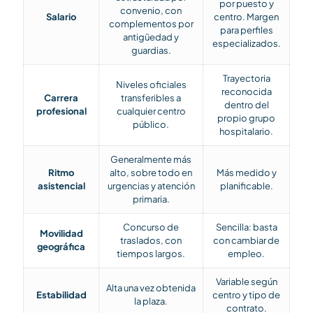
por puesto y
convenio, con
Salario
centro. Margen
complementos por
para perfiles
antigüedad y
especializados.
guardias.
Trayectoria
Niveles oficiales
reconocida
Carrera
transferibles a
dentro del
profesional
cualquier centro
propio grupo
público.
hospitalario.
Generalmente más
Ritmo
alto, sobre todo en
Más medido y
asistencial
urgencias y atención
planificable.
primaria.
Concurso de
Sencilla: basta
Movilidad
traslados, con
con cambiar de
geográfica
tiempos largos.
empleo.
Variable según
Alta una vez obtenida
Estabilidad
centro y tipo de
la plaza.
contrato.