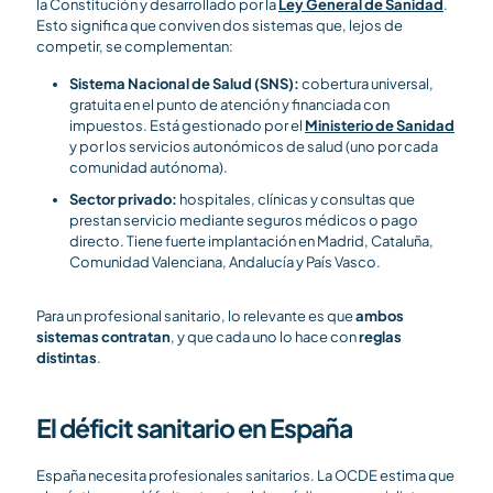
la Constitución y desarrollado por la
Ley General de Sanidad
.
Esto significa que conviven dos sistemas que, lejos de
competir, se complementan:
Sistema Nacional de Salud (SNS):
cobertura universal,
gratuita en el punto de atención y financiada con
impuestos. Está gestionado por el
Ministerio de Sanidad
y por los servicios autonómicos de salud (uno por cada
comunidad autónoma).
Sector privado:
hospitales, clínicas y consultas que
prestan servicio mediante seguros médicos o pago
directo. Tiene fuerte implantación en Madrid, Cataluña,
Comunidad Valenciana, Andalucía y País Vasco.
Para un profesional sanitario, lo relevante es que
ambos
sistemas contratan
, y que cada uno lo hace con
reglas
distintas
.
El déficit sanitario en España
España necesita profesionales sanitarios. La OCDE estima que