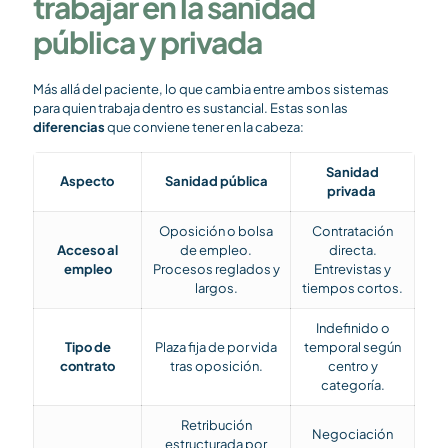
trabajar en la sanidad
pública y privada
Más allá del paciente, lo que cambia entre ambos sistemas
para quien trabaja dentro es sustancial. Estas son las
diferencias
que conviene tener en la cabeza:
Sanidad
Aspecto
Sanidad pública
privada
Oposición o bolsa
Contratación
Acceso al
de empleo.
directa.
empleo
Procesos reglados y
Entrevistas y
largos.
tiempos cortos.
Indefinido o
Tipo de
Plaza fija de por vida
temporal según
contrato
tras oposición.
centro y
categoría.
Retribución
Negociación
estructurada por