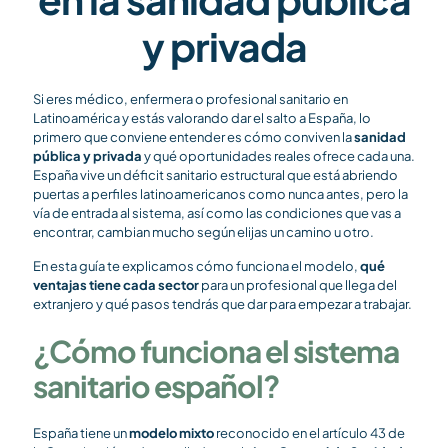
y privada
Si eres médico, enfermera o profesional sanitario en
Latinoamérica y estás valorando dar el salto a España, lo
primero que conviene entender es cómo conviven la
sanidad
pública y privada
y qué oportunidades reales ofrece cada una.
España vive un déficit sanitario estructural que está abriendo
puertas a perfiles latinoamericanos como nunca antes, pero la
vía de entrada al sistema, así como las condiciones que vas a
encontrar, cambian mucho según elijas un camino u otro.
En esta guía te explicamos cómo funciona el modelo,
qué
ventajas tiene cada sector
para un profesional que llega del
extranjero y qué pasos tendrás que dar para empezar a trabajar.
¿Cómo funciona el sistema
sanitario español?
España tiene un
modelo mixto
reconocido en el artículo 43 de